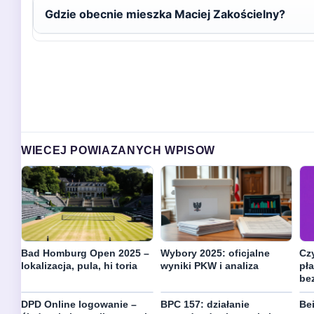
Gdzie obecnie mieszka Maciej Zakościelny?
WIECEJ POWIAZANYCH WPISOW
Bad Homburg Open 2025 –
Wybory 2025: oficjalne
Cz
lokalizacja, pula, hi toria
wyniki PKW i analiza
pła
be
DPD Online logowanie –
BPC 157: działanie
Bei