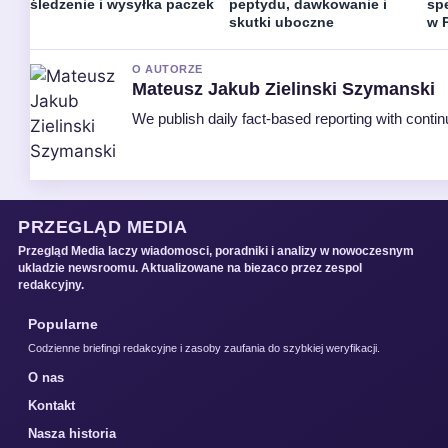
śledzenie i wysyłka paczek
peptydu, dawkowanie i
spe
skutki uboczne
w 
O AUTORZE
Mateusz Jakub Zielinski Szymanski
We publish daily fact-based reporting with contin
PRZEGLĄD MEDIA
Przegląd Media laczy wiadomosci, poradniki i analizy w nowoczesnym
ukladzie newsroomu. Aktualizowane na biezaco przez zespol
redakcyjny.
Popularne
Codzienne briefingi redakcyjne i zasoby zaufania do szybkiej weryfikacji.
O nas
Kontakt
Nasza historia