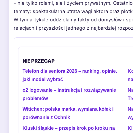
– nie tylko rolami, ale i życiem prywatnym. Ostatn
tematy: spektakularna utrata wagi aktora oraz plot
W tym artykule oddzielamy fakty od domysłów i s
relacjach i przyszłości jednego z najbardziej rozp
NIE PRZEGAP
Telefon dla seniora 2026 – ranking, opinie,
Ko
jaki model wybrać
na
o2 logowanie – instrukcja i rozwiązywanie
Na
problemów
Tr
Wittchen: polska marka, wymiana kółek i
Na
porównanie z Ochnik
wy
Kluski śląskie – przepis krok po kroku na
Ki