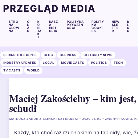
PRZEGLĄD MEDIA
STRO
O
K
NASZ
POLITYKA
POLITY
NEW
B
NA
N
O
A
PRYWATN
KA
SLE
L
GLOW
A
N
HIST
OSCI
COOKI
TTE
O
NA
S
TA
ORIA
ES
R
G
K
T
BEHIND THE SCENES
BLOG
BUSINESS
CELEBRITY NEWS
INDUSTRY UPDATES
LOCAL
MOVIE CASTS
POLITICS
TECH
TV CASTS
WORLD
Maciej Zakościelny – kim jest,
schudł
MATEUSZ JAKUB ZIELINSKI SZYMANSKI • 2026-06-01 • ZWERYFIKOWAL 
Każdy, kto choć raz rzucił okiem na tabloidy, wie, 