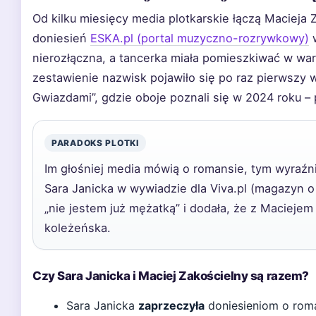
Od kilku miesięcy media plotkarskie łączą Macieja 
doniesień
ESKA.pl (portal muzyczno-rozrywkowy)
w
nierozłączna, a tancerka miała pomieszkiwać w wa
zestawienie nazwisk pojawiło się po raz pierwszy 
Gwiazdami”, gdzie oboje poznali się w 2024 roku –
PARADOKS PLOTKI
Im głośniej media mówią o romansie, tym wyraźni
Sara Janicka w wywiadzie dla Viva.pl (magazyn o
„nie jestem już mężatką” i dodała, że z Maciejem 
koleżeńska.
Czy Sara Janicka i Maciej Zakościelny są razem?
Sara Janicka
zaprzeczyła
doniesieniom o roma