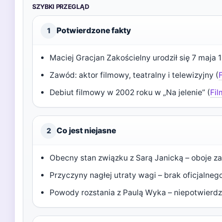
SZYBKI PRZEGLĄD
Potwierdzone fakty
1
Maciej Gracjan Zakościelny urodził się 7 maja 
Zawód: aktor filmowy, teatralny i telewizyjny (
Debiut filmowy w 2002 roku w „Na jelenie” (
Fi
Co jest niejasne
2
Obecny stan związku z Sarą Janicką – oboje za
Przyczyny nagłej utraty wagi – brak oficjaln
Powody rozstania z Paulą Wyka – niepotwierdz