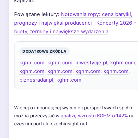
kapitału.
Powiązane lektury:
Notowania ropy: cena baryłki,
prognozy i najwięksi producenci
·
Koncerty 2026 –
bilety, terminy i największe wydarzenia
DODATKOWE ŹRÓDŁA
kghm.com
,
kghm.com
,
inwestycje.pl
,
kghm.com
,
kghm.com
,
kghm.com
,
kghm.com
,
kghm.com
,
biznesradar.pl
,
kghm.com
Więcej o imponującej wycenie i perspektywach spółki
można przeczytać w
analizę wzrostu KGHM o 142%
na
czeskim portalu czechinsight.net.