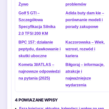
Żywo
problemów
Golf 5 GTI –
Adida buty dam kie –
Szczegółowa
porównanie modeli i
Specyfikacja Silnika
porady zakupowe
2.0 TFSI 200 KM
BPC 157: działanie
Kaczorowska – Wiek,
peptydu, dawkowanie i
wzrost, rozwód i
skutki uboczne
kariera
Kometa 3I/ATLAS –
Biłgoraj – informacje,
najnowsze odpowiedzi
atrakcje i
na pytania (2025)
najważniejsze
wydarzenia
4 POWIAZANE WPISY
Faza księżyca: aktualna, kalendarz i wpływ na sen