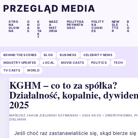
PRZEGLĄD MEDIA
STRO
O
K
NASZ
POLITYKA
POLITY
NEW
B
NA
N
O
A
PRYWATN
KA
SLE
L
GLOW
A
N
HIST
OSCI
COOKI
TTE
O
NA
S
TA
ORIA
ES
R
G
K
T
BEHIND THE SCENES
BLOG
BUSINESS
CELEBRITY NEWS
INDUSTRY UPDATES
LOCAL
MOVIE CASTS
POLITICS
TECH
TV CASTS
WORLD
KGHM – co to za spółka?
Działalność, kopalnie, dywide
2025
MATEUSZ JAKUB ZIELINSKI SZYMANSKI • 2026-06-25 • ZWERYFIKOWAL P
ZIELINSKI
Jeśli choć raz zastanawialiście się, skąd bierze się