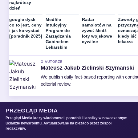
najkrótszy
dzień
google dysk –
Medfile –
Radar
Zawroty 
co to jest, ceny
Intuicyjny
samolotów na
przyczyn
i jak korzystać
Program do
żywo: śledź
oznaczają
[poradnik 2025]
Zarządzania
loty wojskowe i
kiedy iść
Gabinetem
cywilne
lekarza
Lekarskim
O AUTORZE
Mateusz Jakub Zielinski Szymanski
We publish daily fact-based reporting with conti
editorial review.
PRZEGLĄD MEDIA
Przegląd Media laczy wiadomosci, poradniki i analizy w nowoczesnym
ukladzie newsroomu. Aktualizowane na biezaco przez zespol
redakcyjny.