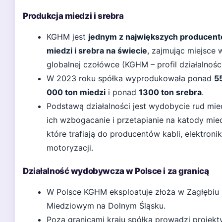
Produkcja miedzi i srebra
KGHM jest
jednym z największych producen
miedzi i srebra na świecie
, zajmując miejsce 
globalnej czołówce (KGHM – profil działalności
W 2023 roku spółka wyprodukowała ponad
5
000 ton miedzi
i ponad
1300 ton srebra
.
Podstawą działalności jest wydobycie rud mie
ich wzbogacanie i przetapianie na katody mied
które trafiają do producentów kabli, elektroniki
motoryzacji.
Działalność wydobywcza w Polsce i za granicą
W Polsce KGHM eksploatuje złoża w Zagłębiu
Miedziowym na Dolnym Śląsku.
Poza granicami kraju spółka prowadzi projekt