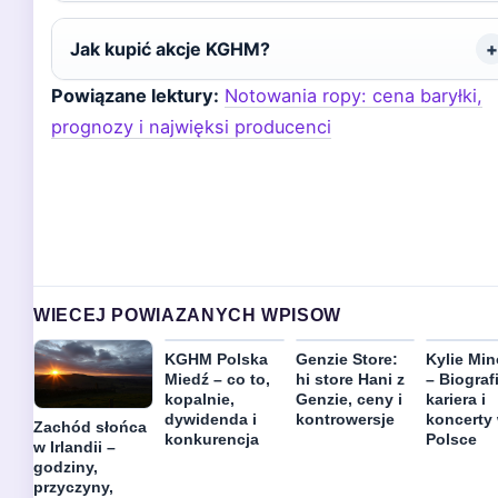
Jak kupić akcje KGHM?
Powiązane lektury:
Notowania ropy: cena baryłki,
prognozy i najwięksi producenci
WIECEJ POWIAZANYCH WPISOW
KGHM Polska
Genzie Store:
Kylie Mi
Miedź – co to,
hi store Hani z
– Biograf
kopalnie,
Genzie, ceny i
kariera i
dywidenda i
kontrowersje
koncerty
Zachód słońca
konkurencja
Polsce
w Irlandii –
godziny,
przyczyny,