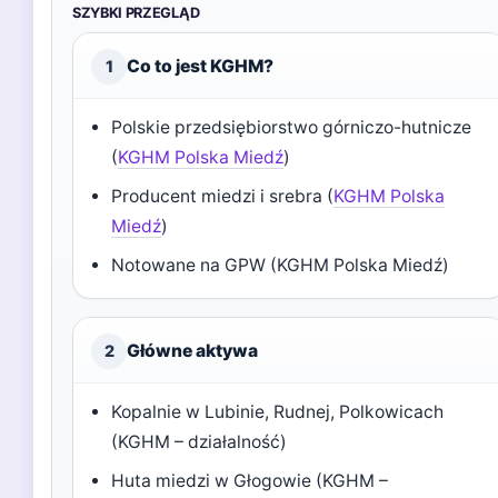
SZYBKI PRZEGLĄD
Co to jest KGHM?
1
Polskie przedsiębiorstwo górniczo-hutnicze
(
KGHM Polska Miedź
)
Producent miedzi i srebra (
KGHM Polska
Miedź
)
Notowane na GPW (KGHM Polska Miedź)
Główne aktywa
2
Kopalnie w Lubinie, Rudnej, Polkowicach
(KGHM – działalność)
Huta miedzi w Głogowie (KGHM –