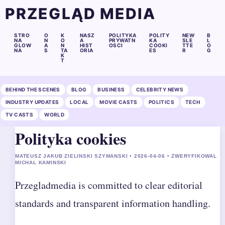
PRZEGLĄD MEDIA
STRO
O
K
NASZ
POLITYKA
POLITY
NEW
B
NA
N
O
A
PRYWATN
KA
SLE
L
GLOW
A
N
HIST
OSCI
COOKI
TTE
O
NA
S
TA
ORIA
ES
R
G
K
T
BEHIND THE SCENES
BLOG
BUSINESS
CELEBRITY NEWS
INDUSTRY UPDATES
LOCAL
MOVIE CASTS
POLITICS
TECH
TV CASTS
WORLD
Polityka cookies
MATEUSZ JAKUB ZIELINSKI SZYMANSKI • 2026-04-06 • ZWERYFIKOWAL
MICHAL KAMINSKI
Przegladmedia is committed to clear editorial
standards and transparent information handling.