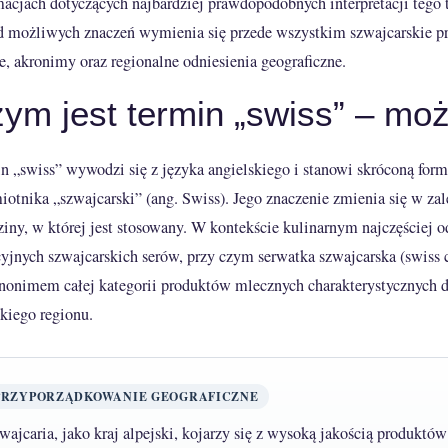
macjach dotyczących najbardziej prawdopodobnych interpretacji tego 
 możliwych znaczeń wymienia się przede wszystkim szwajcarskie p
e, akronimy oraz regionalne odniesienia geograficzne.
ym jest termin „swiss” – możl
n „swiss” wywodzi się z języka angielskiego i stanowi skróconą for
iotnika „szwajcarski” (ang. Swiss). Jego znaczenie zmienia się w zal
ziny, w której jest stosowany. W kontekście kulinarnym najczęściej o
cyjnych szwajcarskich serów, przy czym serwatka szwajcarska (swiss c
ynonimem całej kategorii produktów mlecznych charakterystycznych d
skiego regionu.
PRZYPORZĄDKOWANIE GEOGRAFICZNE
wajcaria, jako kraj alpejski, kojarzy się z wysoką jakością produktó