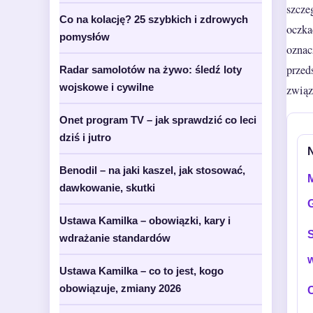
szcze
Co na kolację? 25 szybkich i zdrowych
oczka
pomysłów
oznac
przed
Radar samolotów na żywo: śledź loty
wojskowe i cywilne
związ
Onet program TV – jak sprawdzić co leci
dziś i jutro
Benodil – na jaki kaszel, jak stosować,
M
dawkowanie, skutki
Ustawa Kamilka – obowiązki, kary i
S
wdrażanie standardów
Ustawa Kamilka – co to jest, kogo
obowiązuje, zmiany 2026
C