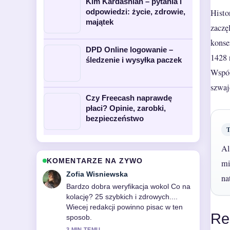
Kim Kardashian – pytania i
Histo
odpowiedzi: życie, zdrowie,
majątek
zaczę
konse
DPD Online logowanie –
1428 
śledzenie i wysyłka paczek
Współ
szwaj
Czy Freecash naprawdę
płaci? Opinie, zarobki,
bezpieczeństwo
Al
KOMENTARZE NA ZYWO
mi
Piotr Zielinski
na
Swietne podsumowanie tematu
Prudnik – atrakcje, historia,
demografia. Co warto.... To
Re
najjasniejsze streszczenie, jakie dzis
widzialem.