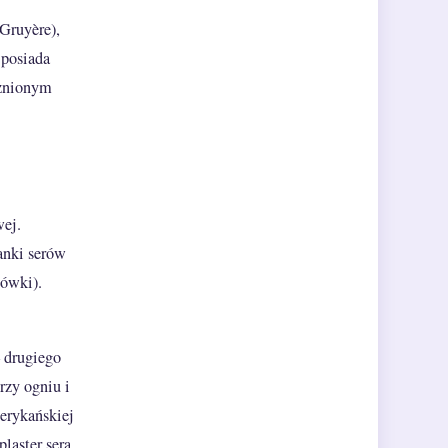
Gruyère),
 posiada
ażnionym
wej.
anki serów
iówki).
– drugiego
rzy ogniu i
erykańskiej
laster sera