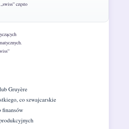
 „swiss” często
tyczących
matycznych.
wiss”
lub Gruyère
tkiego, co szwajcarskie
b finansów
 produkcyjnych