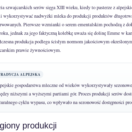
ria szwajcarskich serów sięga XIII wieku, kiedy to pasterze z alpejsk
li wykorzystywać nadwyżki mleka do produkcji produktów długotrw
rwowanych. Pierwsze wzmianki o serem ementalskim pochodzą z d
roku, jednak za jego faktyczną kolebkę uważa się dolinę Emme w kan
czesna produkcja podlega ścisłym normom jakościowym określony
carskim prawie żywnościowym.
TRADYCJA ALPEJSKA
pejskie gospodarstwa mleczne od wieków wykorzystywały sezonow
ędzy niższymi a wyższymi partiami gór. Proces produkcji serów dos
turalnego cyklu wypasu, co wpływało na sezonowość dostępności pr
giony produkcji