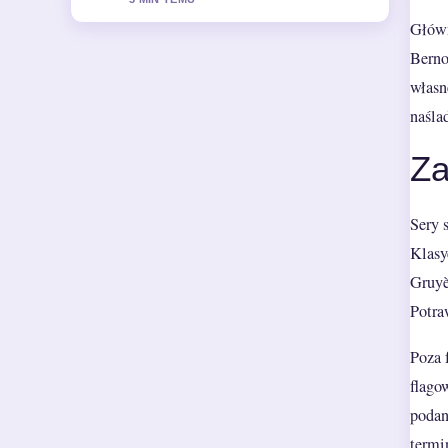
5 MIN TEMU
Główn
Berno
własn
naśla
Za
Sery 
Klasy
Gruyè
Potra
Poza 
flago
podan
termi