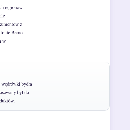
ich regionów
ale
okumentów z
tonie Berno.
m w
e wędrówki bydła
tosowany był do
oduktów.