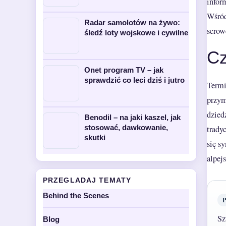
infor
Wśród
Radar samolotów na żywo:
serow
śledź loty wojskowe i cywilne
Cz
Onet program TV – jak
sprawdzić co leci dziś i jutro
Termi
przym
dzied
Benodil – na jaki kaszel, jak
stosować, dawkowanie,
trady
skutki
się s
alpej
PRZEGLADAJ TEMATY
Behind the Scenes
Sz
Blog