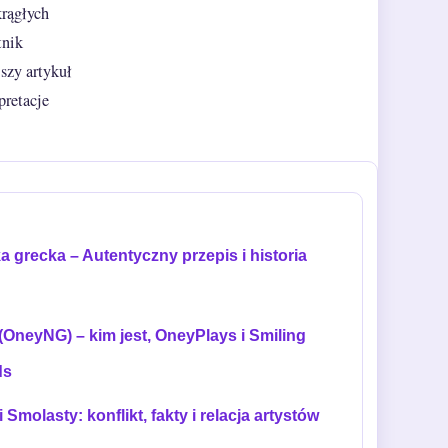
krągłych
tnik
szy artykuł
pretacje
a grecka – Autentyczny przepis i historia
(OneyNG) – kim jest, OneyPlays i Smiling
ds
 Smolasty: konflikt, fakty i relacja artystów