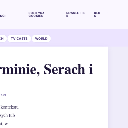
POLITYKA
NEWSLETTE
BLO
SCI
COOKIES
R
G
CH
TV CASTS
WORLD
minie, Serach i
NSKI
 kontekstu
zych lub
mi, w