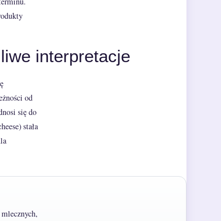
terminu.
rodukty
iwe interpretacje
mę
eżności od
dnosi się do
heese) stała
la
w mlecznych,