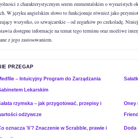
gólności z charakterystycznym serem emmentalskim o wyrazistych o
ch. W języku angielskim słowo to funkcjonuje również jako przymio
zający wszystko, co szwajcarskie – od zegarków po czekoladę. Niniej
stawia dostępne informacje na temat tego terminu oraz możliwe inter
ane z jego zastosowaniem.
NIE PRZEGAP
edfile – Intuicyjny Program do Zarządzania
Sałatk
Gabinetem Lekarskim
ałata rzymska – jak przygotować, przepisy i
Oney 
wartości odżywcze
Frien
o oznacza ‘li’? Znaczenie w Scrabble, prawie i
Doda i