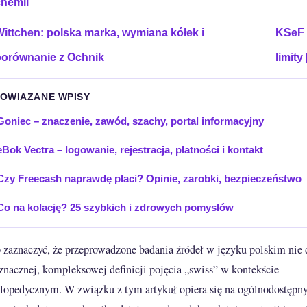
chemii
ittchen: polska marka, wymiana kółek i
KSeF 
porównanie z Ochnik
limity
POWIAZANE WPISY
Goniec – znaczenie, zawód, szachy, portal informacyjny
eBok Vectra – logowanie, rejestracja, płatności i kontakt
Czy Freecash naprawdę płaci? Opinie, zarobki, bezpieczeństwo
Co na kolację? 25 szybkich i zdrowych pomysłów
 zaznaczyć, że przeprowadzone badania źródeł w języku polskim nie 
znacznej, kompleksowej definicji pojęcia „swiss” w kontekście
lopedycznym. W związku z tym artykuł opiera się na ogólnodostępn