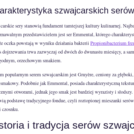
arakterystyka szwajcarskich seró
carskie sery stanowią fundament tamtejszej kultury kulinarnej. Najba
znawalnym przedstawicielem jest ser Emmental, którego charakterys
łe oczka powstają w wyniku działania bakterii
Propionibacterium fre
s dojrzewania trwa zazwyczaj od dwóch do dwunastu miesięcy, a sam
agodnym, orzechowym smakiem.
m popularnym serem szwajcarskim jest Gruyère, ceniony za głęboki
l smakowy. Podobnie jak Emmental, posiada charakterystyczną tekstur
znymi otworami, jednak jego smak jest bardziej wyrazisty i słodszy
wią podstawę tradycyjnego fondue, czyli roztopionej mieszanki seró
i czosnku.
storia i tradycja serów szwaj