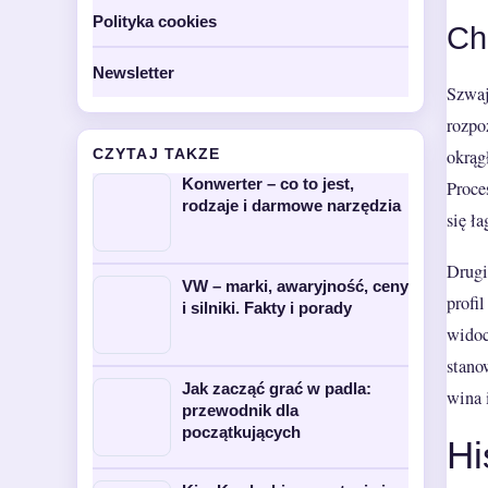
Polityka cookies
Ch
Newsletter
Szwaj
rozpo
CZYTAJ TAKZE
okrąg
Konwerter – co to jest,
Proce
rodzaje i darmowe narzędzia
się ł
Drugi
VW – marki, awaryjność, ceny
profi
i silniki. Fakty i porady
widoc
stano
Jak zacząć grać w padla:
wina 
przewodnik dla
początkujących
Hi