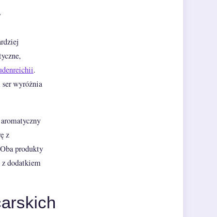
w
rdziej
tyczne,
udenreichii
.
 ser wyróżnia
, aromatyczny
ę z
. Oba produkty
w z dodatkiem
carskich