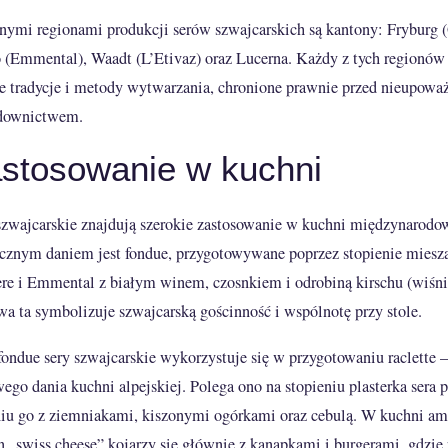
ymi regionami produkcji serów szwajcarskich są kantony: Fryburg (
 (Emmental), Waadt (L’Etivaz) oraz Lucerna. Każdy z tych regionów
e tradycje i metody wytwarzania, chronione prawnie przed nieupow
downictwem.
stosowanie w kuchni
szwajcarskie znajdują szerokie zastosowanie w kuchni międzynarodo
cznym daniem jest fondue, przygotowywane poprzez stopienie miesz
re i Emmental z białym winem, czosnkiem i odrobiną kirschu (wiśn
wa ta symbolizuje szwajcarską gościnność i wspólnotę przy stole.
fondue sery szwajcarskie wykorzystuje się w przygotowaniu raclette 
wego dania kuchni alpejskiej. Polega ono na stopieniu plasterka sera p
iu go z ziemniakami, kiszonymi ogórkami oraz cebulą. W kuchni am
n „swiss cheese” kojarzy się głównie z kanapkami i burgerami, gdzie p