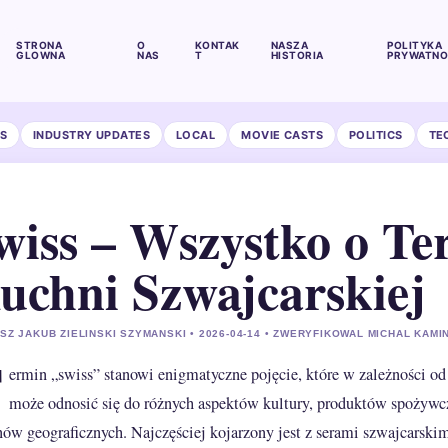
STRONA
O
KONTAK
NASZA
POLITYKA
GLOWNA
NAS
T
HISTORIA
PRYWATNO
S
INDUSTRY UPDATES
LOCAL
MOVIE CASTS
POLITICS
TE
wiss – Wszystko o Ter
uchni Szwajcarskiej
SZ JAKUB ZIELINSKI SZYMANSKI • 2026-04-14 • ZWERYFIKOWAL MICHAL KAMI
T
ermin „swiss” stanowi enigmatyczne pojęcie, które w zależności od
może odnosić się do różnych aspektów kultury, produktów spożywc
nów geograficznych. Najczęściej kojarzony jest z serami szwajcarski