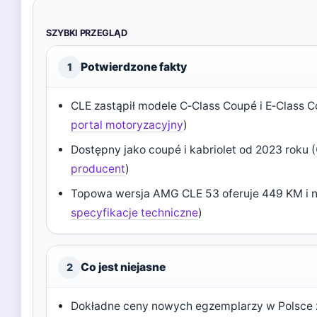
SZYBKI PRZEGLĄD
Potwierdzone fakty
1
CLE zastąpił modele C‑Class Coupé i E‑Class
portal motoryzacyjny
)
Dostępny jako coupé i kabriolet od 2023 roku (
producent
)
Topowa wersja AMG CLE 53 oferuje 449 KM i 
specyfikacje techniczne
)
Co jest niejasne
2
Dokładne ceny nowych egzemplarzy w Polsce za