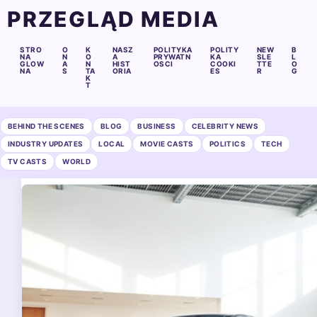
PRZEGLĄD MEDIA
STRO
O
K
NASZ
POLITYKA
POLITY
NEW
B
NA
N
O
A
PRYWATN
KA
SLE
L
GLOW
A
N
HIST
OSCI
COOKI
TTE
O
NA
S
TA
ORIA
ES
R
G
K
T
BEHIND THE SCENES
BLOG
BUSINESS
CELEBRITY NEWS
INDUSTRY UPDATES
LOCAL
MOVIE CASTS
POLITICS
TECH
TV CASTS
WORLD