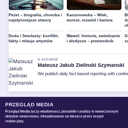
Pezet – biografia, choroba i
Kaczorowska – Wiek,
B
najsłynniejsze utwory
wzrost, rozwód i kariera
d
u
Doda i Smolasty: konflikt,
Wawel: historia, zwiedzanie
G
fakty i relacja artystów
i słodycze – przewodnik
s
O AUTORZE
Mateusz Jakub Zielinski Szymanski
We publish daily fact-based reporting with contin
PRZEGLĄD MEDIA
Przegląd Media laczy wiadomosci, poradniki i analizy w nowoczesnym
ukladzie newsroomu. Aktualizowane na biezaco przez zespol
redakcyjny.