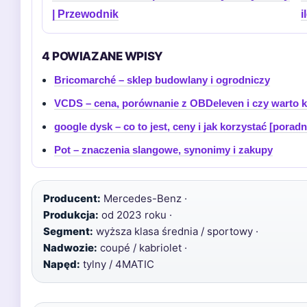
| Przewodnik
i
4 POWIAZANE WPISY
Bricomarché – sklep budowlany i ogrodniczy
VCDS – cena, porównanie z OBDeleven i czy warto k
google dysk – co to jest, ceny i jak korzystać [poradn
Pot – znaczenia slangowe, synonimy i zakupy
Producent:
Mercedes-Benz ·
Produkcja:
od 2023 roku ·
Segment:
wyższa klasa średnia / sportowy ·
Nadwozie:
coupé / kabriolet ·
Napęd:
tylny / 4MATIC