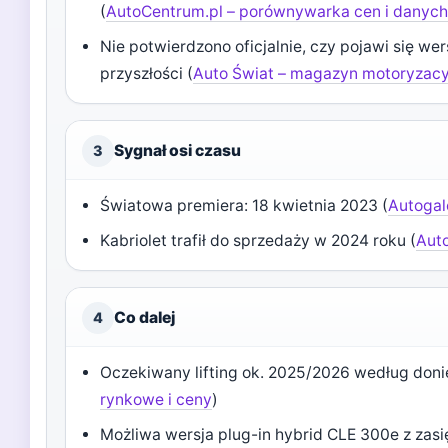
(
AutoCentrum.pl – porównywarka cen i danyc
Nie potwierdzono oficjalnie, czy pojawi się we
przyszłości (
Auto Świat – magazyn motoryzacy
Sygnał osi czasu
3
Światowa premiera: 18 kwietnia 2023 (
Autogal
Kabriolet trafił do sprzedaży w 2024 roku (
Auto
Co dalej
4
Oczekiwany lifting ok. 2025/2026 według doni
rynkowe i ceny
)
Możliwa wersja plug-in hybrid CLE 300e z zasi