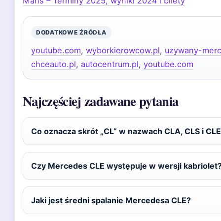
Mans – Terminy 2025, wyniki 2024 i bilety
DODATKOWE ŹRÓDŁA
youtube.com
,
wyborkierowcow.pl
,
uzywany-merc
chceauto.pl
,
autocentrum.pl
,
youtube.com
Najczęściej zadawane pytania
Co oznacza skrót „CL” w nazwach CLA, CLS i CL
Czy Mercedes CLE występuje w wersji kabriolet
Jaki jest średni spalanie Mercedesa CLE?