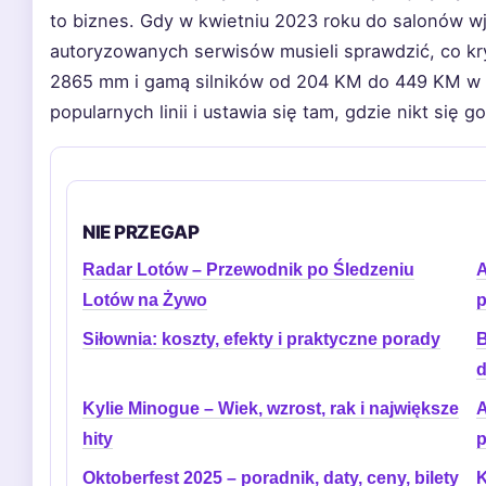
to biznes. Gdy w kwietniu 2023 roku do salonów wj
autoryzowanych serwisów musieli sprawdzić, co k
2865 mm i gamą silników od 204 KM do 449 KM w
popularnych linii i ustawia się tam, gdzie nikt się 
NIE PRZEGAP
Radar Lotów – Przewodnik po Śledzeniu
A
Lotów na Żywo
p
Siłownia: koszty, efekty i praktyczne porady
B
d
Kylie Minogue – Wiek, wzrost, rak i największe
A
hity
p
Oktoberfest 2025 – poradnik, daty, ceny, bilety
K