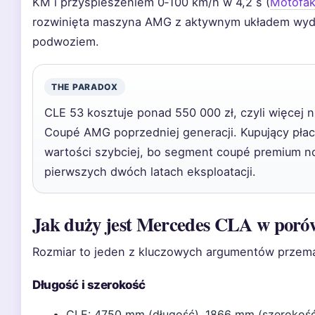
KM i przyspieszeniem 0‑100 km/h w 4,2 s (
Motofak
rozwinięta maszyna AMG z aktywnym układem wyd
podwoziem.
THE PARADOX
CLE 53 kosztuje ponad 550 000 zł, czyli więcej 
Coupé AMG poprzedniej generacji. Kupujący płaci 
wartości szybciej, bo segment coupé premium no
pierwszych dwóch latach eksploatacji.
Jak duży jest Mercedes CLA w por
Rozmiar to jeden z kluczowych argumentów przema
Długość i szerokość
CLE: 4750 mm (długość), 1866 mm (szerokość 