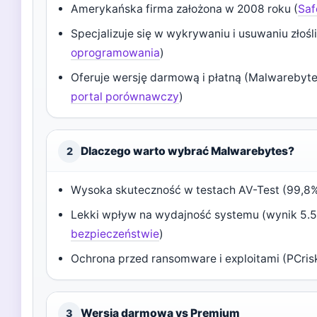
Amerykańska firma założona w 2008 roku (
Saf
Specjalizuje się w wykrywaniu i usuwaniu zło
oprogramowania
)
Oferuje wersję darmową i płatną (Malwarebytes 
portal porównawczy
)
Dlaczego warto wybrać Malwarebytes?
2
Wysoka skuteczność w testach AV-Test (99,8%
Lekki wpływ na wydajność systemu (wynik 5.5/
bezpieczeństwie
)
Ochrona przed ransomware i exploitami (PCrisk
Wersja darmowa vs Premium
3